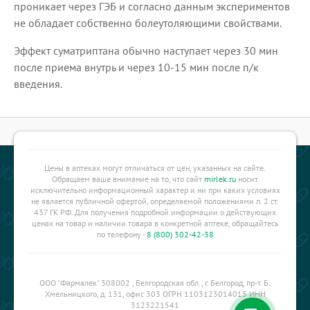
проникает через ГЭБ и согласно данным экспериментов
не обладает собственно болеутоляющими свойствами.
Эффект суматриптана обычно наступает через 30 мин
после приема внутрь и через 10-15 мин после п/к
введения.
Цены в аптеках могут отличаться от цен, указанных на сайте.
Обращаем ваше внимание на то, что сайт
mirlek.ru
носит
исключительно информационный характер и ни при каких условиях
не является публичной офертой, определяемой положениями п. 2 ст.
437 ГК РФ. Для получения подробной информации о действующих
ценах на товар и наличии товара в конкретной аптеке, обращайтесь
по телефону -
8 (800) 302-42-38
ООО "Фармалек" 308002 , Белгородская обл., г. Белгород, пр-т. Б.
Хмельницкого, д. 131, офис 303 ОГРН 1103123014015 ИНН
3123221541