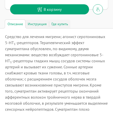
В корзину
Описание
Инструкция
Где купить
Средство для лечения мигрени; агонист серотониновых
5-HT
-рецепторов. Терапевтический эффект
1
суматриптана обусловлен, по-видимому, двумя
механизмами: вещество возбуждает серотониновые 5-
HT
-рецепторы гладких мышц сосудов системы сонных
1
артерий и вызывает их сужение. Сонные артерии
снабжают кровью ткани головы, в т.ч. мозговые
оболочки; с расширением сосудов оболочек мозга
связывают возникновение приступов мигрени. Кроме
того, суматриптан активирует рецепторы окончаний
афферентных волокон тройничного нерва в твердой
мозговой оболочке, в результате уменьшается выделение
сенсорных нейропептидов. Суматриптан плохо