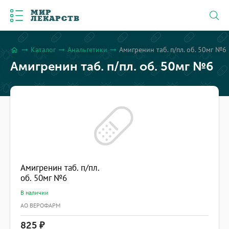
МИР
ЛЕКАРСТВ
Каталог
Анальгетики
Амигренин таб. п/пл. об. 50мг №6
arrow_right_alt
arrow_right_alt
arrow_right_alt
home
Амигренин таб. п/пл. об. 50мг №6
Амигренин таб. п/пл.
об. 50мг №6
В наличии
АО ВЕРОФАРМ
825