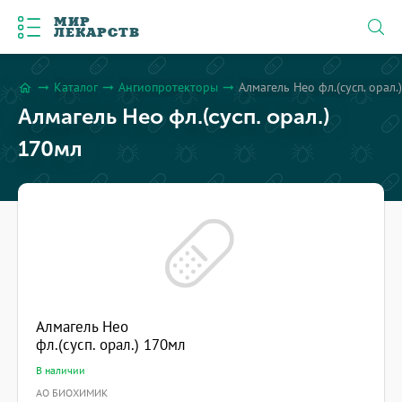
МИР
ЛЕКАРСТВ
Каталог
Ангиопротекторы
Алмагель Нео фл.(сусп. орал.
arrow_right_alt
arrow_right_alt
arrow_right_alt
home
Алмагель Нео фл.(сусп. орал.)
170мл
Алмагель Нео
фл.(сусп. орал.) 170мл
В наличии
АО БИОХИМИК