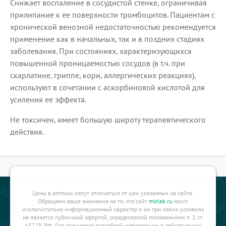
Снижает воспаление в сосудистой стенке, ограничивая
прилипание к ее поверхности тромбоцитов. Пациентам с
хронической венозной недостаточностью рекомендуется
применение как в начальных, так и в поздних стадиях
заболевания. При состояниях, характеризующихся
повышенной проницаемостью сосудов (в т.ч. при
скарлатине, гриппе, кори, аллергических реакциях),
используют в сочетании с аскорбиновой кислотой для
усиления ее эффекта.
Не токсичен, имеет большую широту терапевтического
действия.
Цены в аптеках могут отличаться от цен, указанных на сайте.
Обращаем ваше внимание на то, что сайт
mirlek.ru
носит
исключительно информационный характер и ни при каких условиях
не является публичной офертой, определяемой положениями п. 2 ст.
437 ГК РФ. Для получения подробной информации о действующих