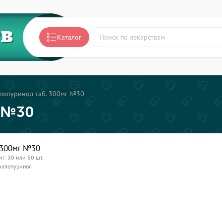
ТВ
Каталог
лопуринол таб. 300мг №30
г №30
 300мг №30
мг: 30 или 50 шт.
Аллопуринол