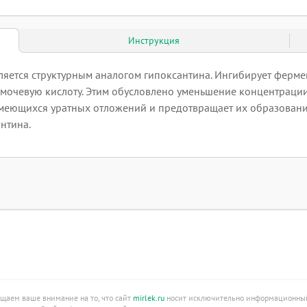
Инструкция
яется структурным аналогом гипоксантина. Ингибирует фермен
 мочевую кислоту. Этим обусловлено уменьшение концентрации
имеющихся уратных отложений и предотвращает их образовани
нтина.
ащаем ваше внимание на то, что сайт
mirlek.ru
носит исключительно информационный 