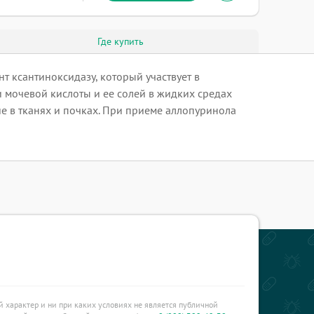
Где купить
т ксантиноксидазу, который участвует в
 мочевой кислоты и ее солей в жидких средах
е в тканях и почках. При приеме аллопуринола
характер и ни при каких условиях не является публичной