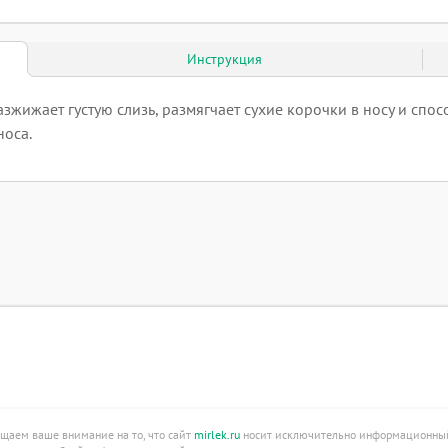
Инструкция
жижает густую слизь, размягчает сухие корочки в носу и спос
носа.
ащаем ваше внимание на то, что сайт
mirlek.ru
носит исключительно информационный 