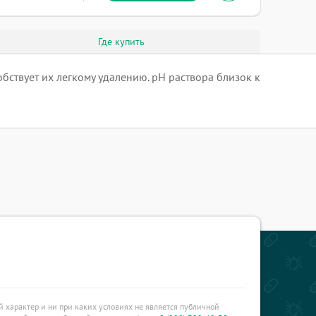
Где купить
обствует их легкому удалению. рН раствора близок к
характер и ни при каких условиях не является публичной