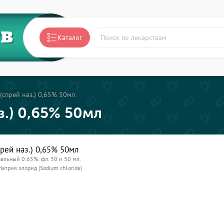
ТВ
Каталог
(спрей наз.) 0,65% 50мл
з.) 0,65% 50мл
рей наз.) 0,65% 50мл
зальный 0.65%: фл. 30 и 50 мл.
Натрия хлорид (Sodium chloride)