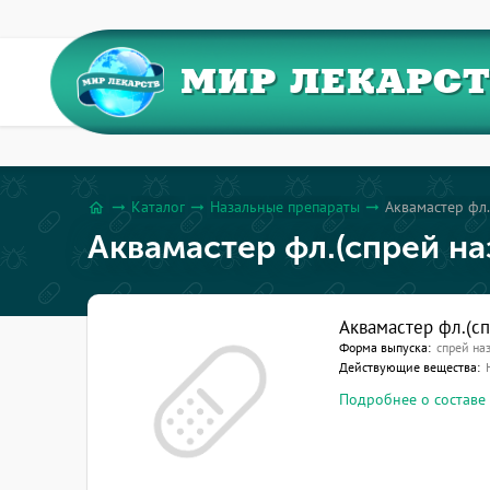
МИР ЛЕКАРС
Каталог
Назальные препараты
Аквамастер фл.
arrow_right_alt
arrow_right_alt
arrow_right_alt
home
Аквамастер фл.(спрей на
Аквамастер фл.(сп
Форма выпуска:
спрей на
Действующие вещества:
Подробнее о составе