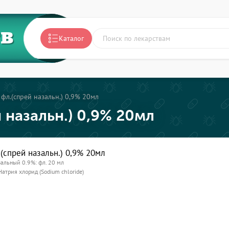
ТВ
Каталог
фл.(спрей назальн.) 0,9% 20мл
 назальн.) 0,9% 20мл
(спрей назальн.) 0,9% 20мл
зальный 0.9%: фл. 20 мл
Натрия хлорид (Sodium chloride)