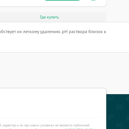
Где купить
обствует их легкому удалению. рН раствора близок к
характер и ни при каких условиях не является публичной