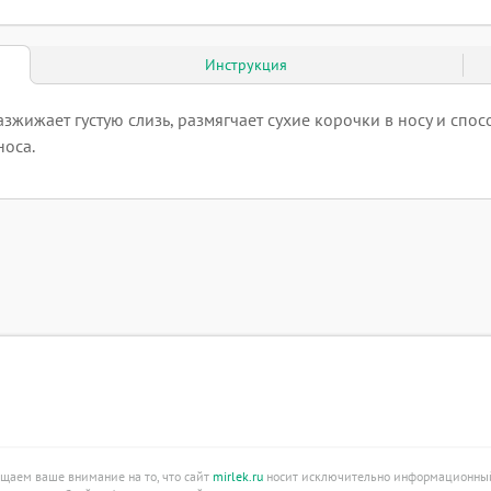
Инструкция
жижает густую слизь, размягчает сухие корочки в носу и спос
носа.
ащаем ваше внимание на то, что сайт
mirlek.ru
носит исключительно информационный 