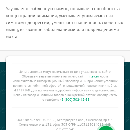
Улучшает ослабленную память, повышает способность к
концентрации внимания, уменьшает утомляемость и
симптомы депрессии, уменьшает спастичность скелетных
мышц, вызванное заболеваниями или повреждениями
мозга.
Цены в аптеках могут отличаться от цен, указанных на сайте.
Обращаем ваше внимание на то, что сайт
mirlek.ru
носит
исключительно информационный характер и ни при каких условиях
не является публичной офертой, определяемой положениями п. 2 ст.
437 ГК РФ. Для получения подробной информации о действующих
ценах на товар и наличии товара в конкретной аптеке, обращайтесь
по телефону -
8 (800) 302-42-38
ООО "Фармалек" 308002 , Белгородская обл., г. Белгород, пр-т. Б.
Хмельницкого, д. 131, офис 303 ОГРН 1103123014015 ИНН
3123221541