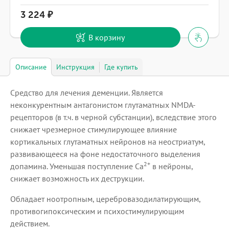
3 224
В корзину
Описание
Инструкция
Где купить
Средство для лечения деменции. Является
неконкурентным антагонистом глутаматных NMDA-
рецепторов (в т.ч. в черной субстанции), вследствие этого
снижает чрезмерное стимулирующее влияние
кортикальных глутаматных нейронов на неостриатум,
развивающееся на фоне недостаточного выделения
2+
допамина. Уменьшая поступление Са
в нейроны,
снижает возможность их деструкции.
Обладает ноотропным, церебровазодилатирующим,
противогипоксическим и психостимулирующим
действием.