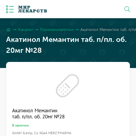
МИР
ЛЕКАРСТВ
Каталог
Психоаналептики
Акатинол Мемантин таб. п/пл
arrow_right_alt
arrow_right_alt
arrow_right_alt
home
Акатинол Мемантин таб. п/пл. об.
20мг №28
Акатинол Мемантин
таб. п/пл. об. 20мг №28
В наличии
GmbH &amp; Co. KGaA MERZ PHARMA