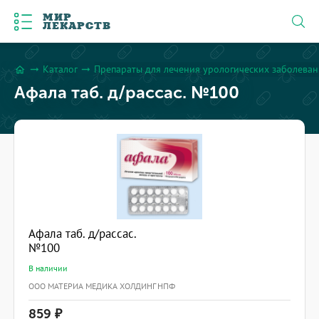
МИР
ЛЕКАРСТВ
Каталог
Препараты для лечения урологических заболева
arrow_right_alt
arrow_right_alt
home
Афала таб. д/рассас. №100
Афала таб. д/рассас.
№100
В наличии
ООО МАТЕРИА МЕДИКА ХОЛДИНГ НПФ
859