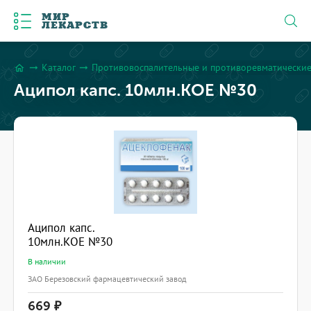
МИР
ЛЕКАРСТВ
Каталог
Противовоспалительные и противоревматические
arrow_right_alt
arrow_right_alt
home
Аципол капс. 10млн.КОЕ №30
Аципол капс.
10млн.КОЕ №30
В наличии
ЗАО Березовский фармацевтический завод
669