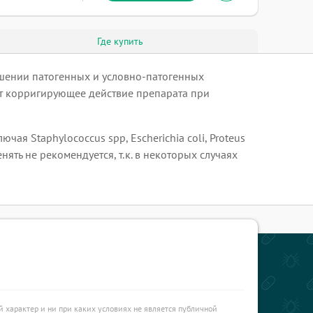
Где купить
шении патогенных и условно-патогенных
ет корригирующее действие препарата при
я Staphylococcus spp, Escherichia coli, Proteus
ть не рекомендуется, т.к. в некоторых случаях
характер и ни при каких условиях не является публичной