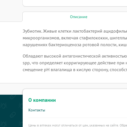
Описание
Эубиотик. Живые клетки лактобактерий ацидофиль
микроорганизмов, включая стафилококки, шигеллы
нарушениях бактериоценоза ротовой полости, киш
Обладают высокой антагонистической активностью в
spp, что определяет корригирующее действие при 
смещение рН влагалища в кислую сторону, способст
О компании
Контакты
Цены в аптеках могут отличаться от цен, указанных на сайте. Обр