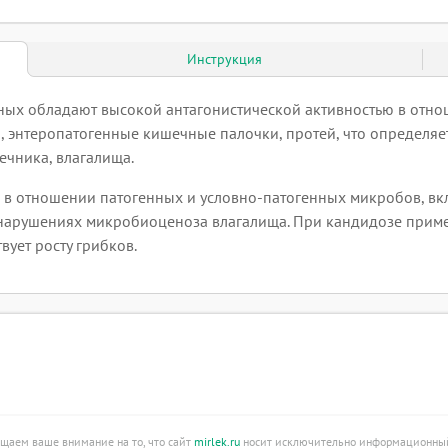
Инструкция
ных обладают высокой антагонистической активностью в отно
, энтеропатогенные кишечные палочки, протей, что определя
ечника, влагалища.
 отношении патогенных и условно-патогенных микробов, включа
нарушениях микробиоценоза влагалища. При кандидозе применя
вует росту грибков.
ащаем ваше внимание на то, что сайт
mirlek.ru
носит исключительно информационный 