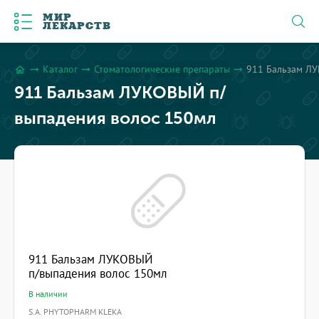
МИР
ЛЕКАРСТВ
Каталог
Стоматологические препараты
911 Бальзам Л
arrow_right_alt
arrow_right_alt
arrow_right_alt
home
911 Бальзам ЛУКОВЫЙ п/
выпадения волос 150мл
911 Бальзам ЛУКОВЫЙ
п/выпадения волос 150мл
В наличии
S.A. PHYTOPHARM KLEKA