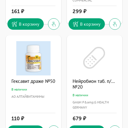
COMMERCIAL
161
299
В корзину
В корзину
Гексавит драже №50
Нейробион таб. п/об.
№20
В наличии
В наличии
АО АЛТАЙВИТАМИНЫ
GmbH P&amp;G HEALTH
GERMANY
110
679