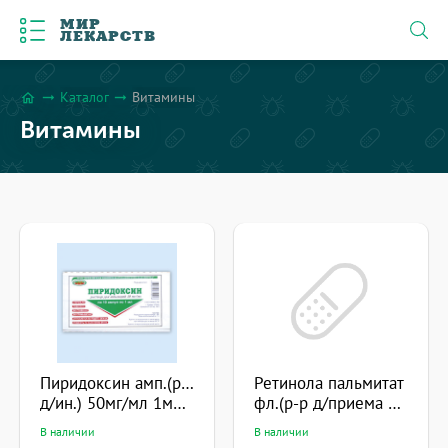
МИР
ЛЕКАРСТВ
Каталог
Витамины
arrow_right_alt
arrow_right_alt
home
Витамины
Пиридоксин амп.(р-р
Ретинола пальмитат
д/ин.) 50мг/мл 1мл №10
фл.(р-р д/приема внутрь масляный) 100000МЕ 50мл №1
В наличии
В наличии