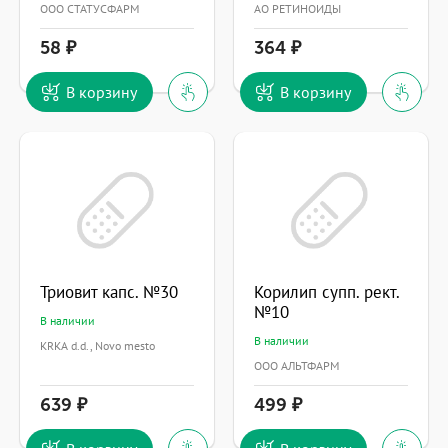
ООО СТАТУСФАРМ
АО РЕТИНОИДЫ
58
364
В корзину
В корзину
Триовит капс. №30
Корилип супп. рект.
№10
В наличии
В наличии
KRKA d.d., Novo mesto
ООО АЛЬТФАРМ
639
499