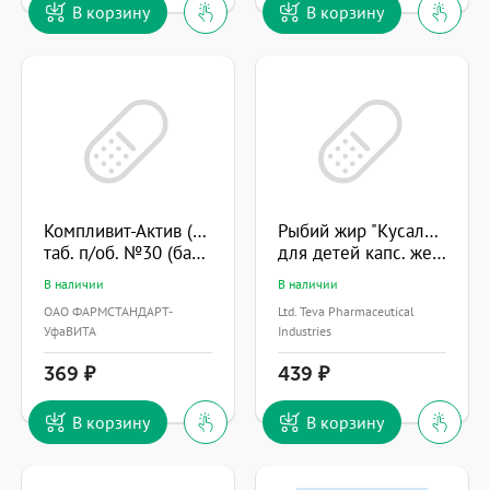
В корзину
В корзину
Компливит-Актив (БАД)
Рыбий жир "Кусалочка"
таб. п/об. №30 (банка полим.)
для детей капс. жев. 500мг №90
В наличии
В наличии
ОАО ФАРМСТАНДАРТ-
Ltd. Teva Pharmaceutical
УфаВИТА
Industries
369
439
В корзину
В корзину