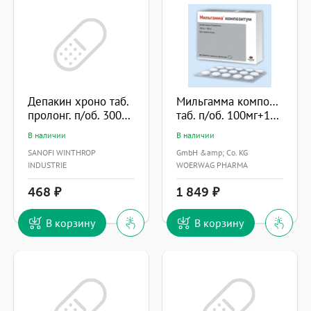
Депакин хроно таб.
Мильгамма композитум
пролонг. п/об. 300мг №100
таб. п/об. 100мг+100мг №60
В наличии
В наличии
SANOFI WINTHROP
GmbH &amp; Co. KG
INDUSTRIE
WOERWAG PHARMA
468
1 849
В корзину
В корзину