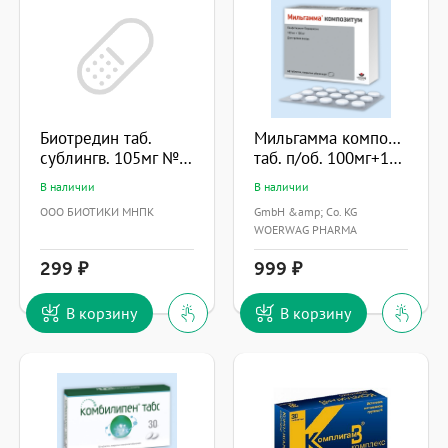
Биотредин таб.
Мильгамма композитум
сублингв. 105мг №30
таб. п/об. 100мг+100мг №30
В наличии
В наличии
ООО БИОТИКИ МНПК
GmbH &amp; Co. KG
WOERWAG PHARMA
299
999
В корзину
В корзину