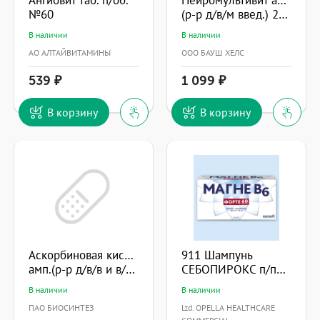
№60
(р-р д/в/м введ.) 2мл №10
В наличии
В наличии
АО АЛТАЙВИТАМИНЫ
ООО БАУШ ХЕЛС
539
1 099
В корзину
В корзину
Аскорбиновая кислота
911 Шампунь
амп.(р-р д/в/в и в/м введ.) 100мг/мл 2мл №10 (5x2)
СЕБОПИРОКС п/перхоти д/всех типов волос 150мл
В наличии
В наличии
ПАО БИОСИНТЕЗ
Ltd. OPELLA HEALTHCARE