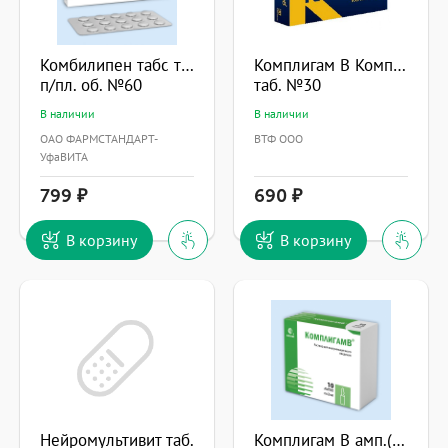
Комбилипен табс таб.
Комплигам B Комплекс
п/пл. об. №60
таб. №30
В наличии
В наличии
ОАО ФАРМСТАНДАРТ-
ВТФ ООО
УфаВИТА
799
690
В корзину
В корзину
Нейромультивит таб.
Комплигам B амп.(р-р