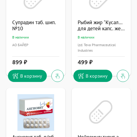
Супрадин таб. шип.
Рыбий жир "Кусалочка"
№10
для детей капс. жев. 500мг №60
В наличии
В наличии
АО БАЙЕР
Ltd. Teva Pharmaceutical
Industries
899
499
В корзину
В корзину
Ангиовит таб. п/об.
Нейромультивит амп.