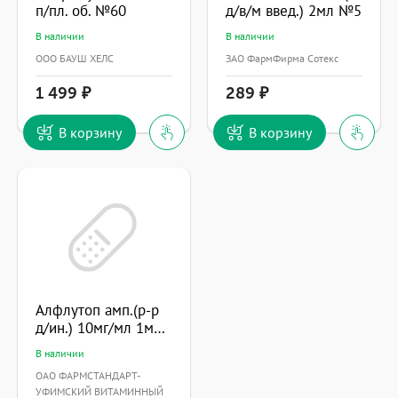
п/пл. об. №60
д/в/м введ.) 2мл №5
В наличии
В наличии
ООО БАУШ ХЕЛС
ЗАО ФармФирма Сотекс
1 499
289
В корзину
В корзину
Алфлутоп амп.(р-р
д/ин.) 10мг/мл 1мл №10
В наличии
ОАО ФАРМСТАНДАРТ-
УФИМСКИЙ ВИТАМИННЫЙ