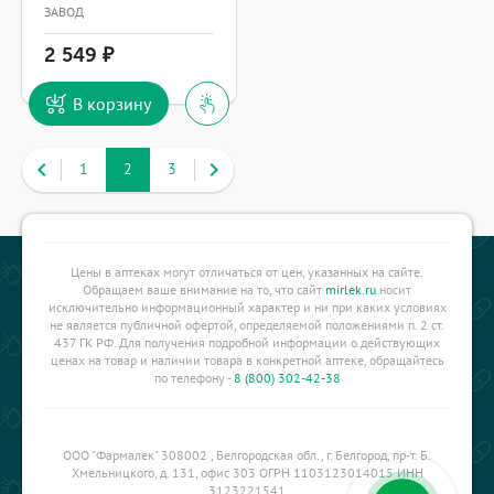
ЗАВОД
2 549
В корзину
keyboard_arrow_left
keyboard_arrow_right
1
2
3
Цены в аптеках могут отличаться от цен, указанных на сайте.
Обращаем ваше внимание на то, что сайт
mirlek.ru
носит
исключительно информационный характер и ни при каких условиях
не является публичной офертой, определяемой положениями п. 2 ст.
437 ГК РФ. Для получения подробной информации о действующих
ценах на товар и наличии товара в конкретной аптеке, обращайтесь
по телефону -
8 (800) 302-42-38
ООО "Фармалек" 308002 , Белгородская обл., г. Белгород, пр-т. Б.
Хмельницкого, д. 131, офис 303 ОГРН 1103123014015 ИНН
3123221541