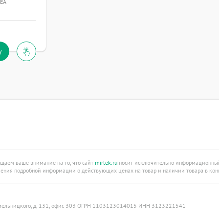
ЕА
у
ащаем ваше внимание на то, что сайт
mirlek.ru
носит исключительно информационный 
учения подробной информации о действующих ценах на товар и наличии товара в конк
 Б. Хмельницкого, д. 131, офис 303 ОГРН 1103123014015 ИНН 3123221541