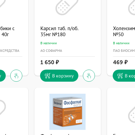
бики с
Карсил таб. п/об.
Холензим 
 40г
35мг №180
№50
В наличии
В наличии
ЕКСРЕДСТВА
АО СОФАРМА
ПАО БИОСИН
1 650
469
у
В корзину
В ко