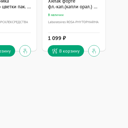
ника
Хилак форте
песчаного цветки пак. 30г
фл.-кап.(капли орал.) 100мл
В наличии
ОРСКЛЕКСРЕДСТВА
Laboratoires ROSA-PHYTOPHARMA
1 099
рзину
В корзину