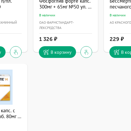
 п/пл.
Фосфоглив форте капс.
Бессмерт
0
300мг + 65мг №50 уп. конт. яч. пач. карт.
В наличии
В наличии
ИТАМИННЫЙ
ОАО ФАРМСТАНДАРТ-
АО КРАСНОГ
ЛЕКСРЕДСТВА
1 326
229
у
В корзину
В ко
капс. с
пролонг. высвоб. 80мг №30