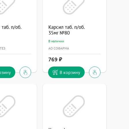
таб. п/об.
Карсил таб. п/об.
35мг №80
В наличии
ТЕЗ
АО СОФАРМА
769
рзину
В корзину